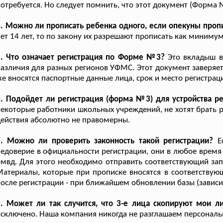
отребуется. Но следует помнить, что этот документ (Форма 
. Можно ли прописать ребенка одного, если опекуны проп
ет 14 лет, то по закону их разрешают прописать как минимум,
5. Что означает регистрация по Форме №3?
Это вкладыш в
азличия для разных регионов УФМС. Этот документ заверяе
е вносятся паспортные данные лица, срок и место регистраци
. Подойдет ли регистрация (форма №3) для устройства ре
екоторые работники школьных учреждений, не хотят брать р
ействия абсолютно не правомерны.
7. Можно ли проверить законность такой регистрации?
Ес
едоверие в официальности регистрации, они в любое время 
мвд. Для этого необходимо отправить соответствующий зап
атериалы, которые при прописке вносятся в соответствующ
осле регистрации - при ближайшем обновлении базы (завис
8. Может ли так случится, что 3-е лица скопируют мои л
сключено. Наша компания никогда не разглашаем персонал