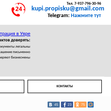
Тел. 7-937-796-30-96
kupi.propisku@gmail.com
Telegram:
Нажмите тут
трация в Уяре
актов доверять:
документы легальны
лашение письменно
веряют бизнесмены
КОНТАКТЫ
45
23
75