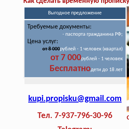
Как сделать временную прописк
Выгодное предложение
Требуемые документы:
- паспорта гражданина РФ;
Цена услуг:
от 8 000
рублей - 1 человек (квартал)
от 7 000
рублей - 1 человек
Бесплатно
дети до 18 лет
kupi.propisku@gmail.com
Тел. 7-937-796-30-96