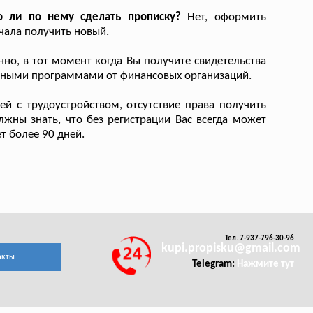
о ли по нему сделать прописку?
Нет, оформить
чала получить новый.
но, в тот момент когда Вы получите свидетельства
итными программами от финансовых организаций.
й с трудоустройством, отсутствие права получить
лжны знать, что без регистрации Вас всегда может
т более 90 дней.
Тел. 7-937-796-30-96
kupi.propisku@gmail.com
акты
Telegram:
Нажмите тут