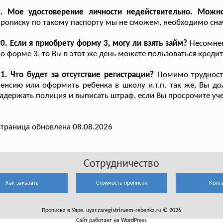
9. Мое удостоверение личности недействительно. Можн
рописку по такому паспорту мы не сможем, необходимо сна
0. Если я приобрету форму 3, могу ли взять займ?
Несомнен
о форме 3, то Вы в этот же день можете пользоваться кред
1. Что будет за отсутствие регистрации?
Помимо трудносте
енсию или оформить ребенка в школу и.т.п. так же, Вы до
адержать полиция и выписать штраф, если Вы просрочите уче
траница обновлена 08.08.2026
Сотрудничество
Как заказать
Стоимость прописки
Конт
Прописка в Уяре. uyar.zaregistriruem-rebenka.ru © 2026
Сайт работает на WordPress