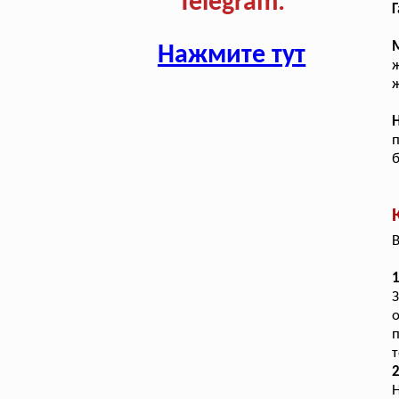
Telegram:
Г
Нажмите тут
ж
ж
п
б
В
1
о
т