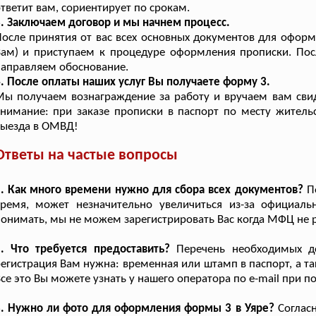
тветит вам, сориентирует по срокам.
. Заключаем договор и мы начнем процесс.
осле принятия от вас всех основных документов для офор
ам) и приступаем к процедуре оформления прописки. Пос
аправляем обоснование.
. После оплаты наших услуг Вы получаете форму 3.
ы получаем вознаграждение за работу и вручаем вам свид
нимание: при заказе прописки в паспорт по месту жительс
выезда в ОМВД!
Ответы на частые вопросы
. Как много времени нужно для сбора всех документов?
По
время, может незначительно увеличиться из-за официал
онимать, мы не можем зарегистрировать Вас когда МФЦ не р
. Что требуется предоставить?
Перечень необходимых до
егистрация Вам нужна: временная или штамп в паспорт, а та
се это Вы можете узнать у нашего оператора по e-mail при по
3. Нужно ли фото для оформления формы 3 в Уяре?
Согласн